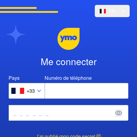
FR
Me connecter
Pays
Numéro de téléphone
+33
J’ai oublié mon code secret 🤯